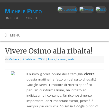
Michele Pinto
UN BLOG EPICUREO...
MENU
Vivere Osimo alla ribalta!
di
Michele
|
9 Febbraio 2006
|
Amici
,
Lavoro
,
Web
Il nuovo giornle online della famiglia
Vivere
questa mattina ha fatto un bel salto di qualità.
Google News, il motore di ricerca specifico
per i siti di informazione, ha iniziato ad
indicizzarne i contenuti. Un riconoscimento
importante, anzi importantissimo, perché è
sempre più vero che: “
o sei su Google o non ci