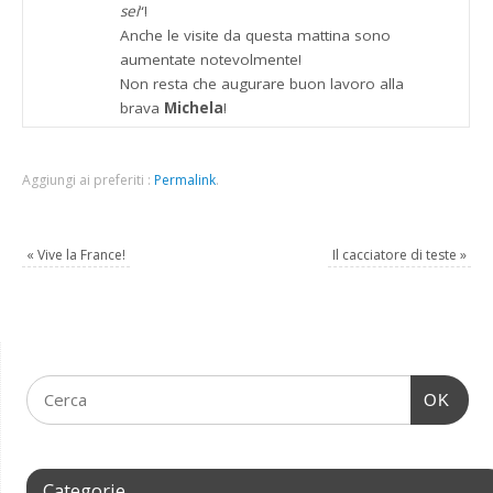
sei
“!
Anche le visite da questa mattina sono
aumentate notevolmente!
Non resta che augurare buon lavoro alla
brava
Michela
!
Aggiungi ai preferiti :
Permalink
.
«
Vive la France!
Il cacciatore di teste
»
OK
Categorie